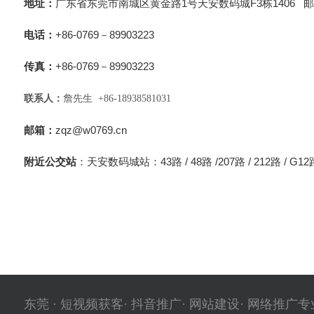
地址：
广东省东莞市南城区黄金路1号天安数码城F3栋1406 邮编
电话：
+86-0769－89903223
传真：
+86-0769－89903223
联系人：
詹先生 +86-18938581031
邮箱：
zqz@w0769.cn
附近公交站
：天安数码城站：43路 / 48路 /207路 / 212路 / G12路 
东莞 · 短视频获客· 抖音推广· 网站建设· 网络推广