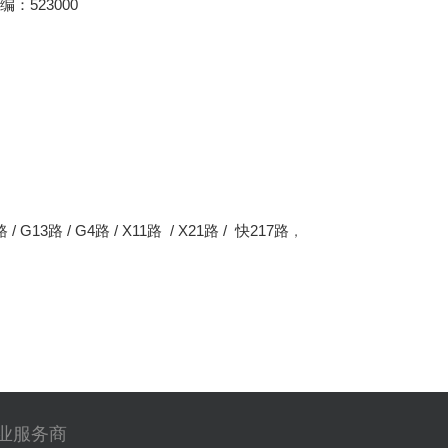
：523000
/ G13路 / G4路 / X11路 / X21路 / 快217路
，
专业服务商